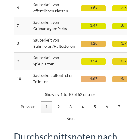
Sauberkeit von
6
3.69
3.56
öffentlichen Plätzen
Sauberkeit von
7
3.42
3.40
Grünanlagen/Parks
Sauberkeit von
8
4.28
3.71
Bahnhöfen/Haltestellen
Sauberkeit von
9
3.54
3.73
Spielplätzen
Sauberkeit öffentlicher
10
4.67
4.40
Toiletten
Showing 1 to 10 of 62 entries
Previous
1
2
3
4
5
6
7
Next
Durchschnittsnoten nach