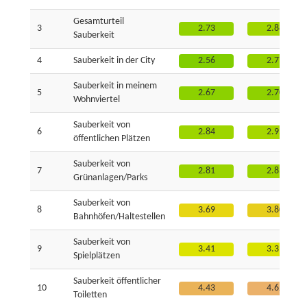
Gesamturteil
3
2.73
2.88
Sauberkeit
4
Sauberkeit in der City
2.56
2.77
Sauberkeit in meinem
5
2.67
2.70
Wohnviertel
Sauberkeit von
6
2.84
2.92
öffentlichen Plätzen
Sauberkeit von
7
2.81
2.83
Grünanlagen/Parks
Sauberkeit von
8
3.69
3.80
Bahnhöfen/Haltestellen
Sauberkeit von
9
3.41
3.39
Spielplätzen
Sauberkeit öffentlicher
10
4.43
4.62
Toiletten