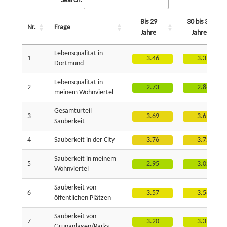
Search:
Bis 29
30 bis 39
Nr.
Frage
Jahre
Jahre
Lebensqualität in
1
3.46
3.37
Dortmund
Lebensqualität in
2
2.73
2.84
meinem Wohnviertel
Gesamturteil
3
3.69
3.69
Sauberkeit
4
Sauberkeit in der City
3.76
3.72
Sauberkeit in meinem
5
2.95
3.02
Wohnviertel
Sauberkeit von
6
3.57
3.56
öffentlichen Plätzen
Sauberkeit von
7
3.20
3.31
Grünanlagen/Parks