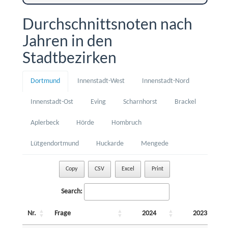
Durchschnittsnoten nach
Jahren in den
Stadtbezirken
Dortmund
Innenstadt-West
Innenstadt-Nord
Innenstadt-Ost
Eving
Scharnhorst
Brackel
Aplerbeck
Hörde
Hombruch
Lütgendortmund
Huckarde
Mengede
Copy
CSV
Excel
Print
Search:
Nr.
Frage
2024
2023