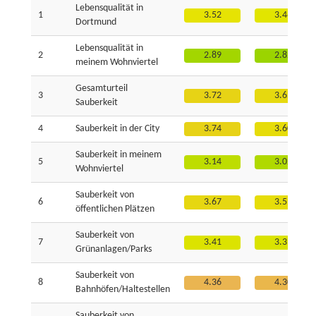
Lebensqualität in
1
3.52
3.46
Dortmund
Lebensqualität in
2
2.89
2.82
meinem Wohnviertel
Gesamturteil
3
3.72
3.65
Sauberkeit
4
Sauberkeit in der City
3.74
3.60
Sauberkeit in meinem
5
3.14
3.02
Wohnviertel
Sauberkeit von
6
3.67
3.59
öffentlichen Plätzen
Sauberkeit von
7
3.41
3.39
Grünanlagen/Parks
Sauberkeit von
8
4.36
4.30
Bahnhöfen/Haltestellen
Sauberkeit von