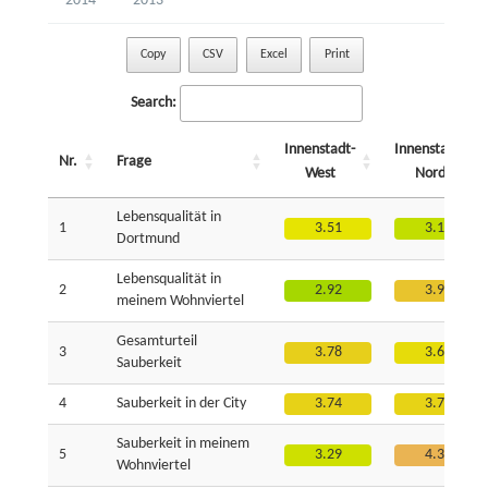
2014
2013
Copy
CSV
Excel
Print
Search:
Innenstadt-
Innenstadt-
Nr.
Frage
West
Nord
Lebensqualität in
1
3.51
3.18
Dortmund
Lebensqualität in
2
2.92
3.98
meinem Wohnviertel
Gesamturteil
3
3.78
3.60
Sauberkeit
4
Sauberkeit in der City
3.74
3.73
Sauberkeit in meinem
5
3.29
4.38
Wohnviertel