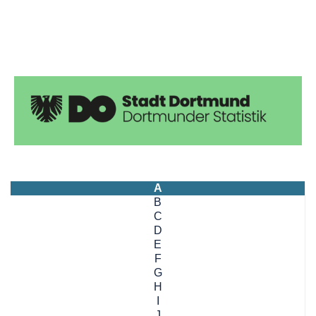
A
B
C
D
E
F
G
H
I
J