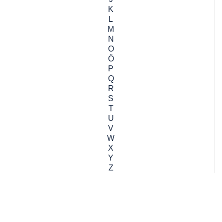
K
L
M
N
O
Ö
P
Q
R
S
T
U
V
W
X
Y
Z